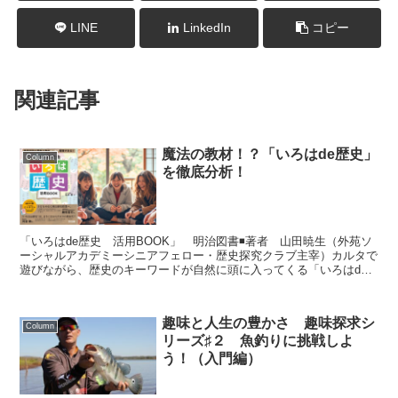
LINE
LinkedIn
コピー
関連記事
魔法の教材！？「いろはde歴史」
Column
を徹底分析！
「いろはde歴史 活用BOOK」 明治図書◾️著者 山田暁生（外苑ソ
ーシャルアカデミーシニアフェロー・歴史探究クラブ主宰）カルタで
遊びながら、歴史のキーワードが自然に頭に入ってくる「いろはde
歴史」という教材が話題になっている。この教材は、...
趣味と人生の豊かさ 趣味探求シ
Column
リーズ♯２ 魚釣りに挑戦しよ
う！（入門編）