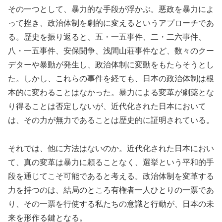
その一つとして、暴力的な手段が浮かぶ。悪政を暴力によ
って挫き、政治体制を劇的に変えるというアプローチであ
る。歴史を振り返ると、五・一五事件、二・二六事件、
八・一五事件、安保闘争、浅間山荘事件など、数々のクー
デターや暴動が発生し、政治体制に変動をもたらそうとし
た。しかし、これらの事件を経ても、日本の政治体制は根
本的に変わることはなかった。暴力による変革が劇薬とな
り得ることは否定しないが、近代化された日本において
は、その力が無力であることは歴史的に証明されている。
それでは、他に方法はないのか。近代化された日本におい
て、真の変革は暴力に頼ることなく、選挙という平和的手
段を通じてこそ可能であると考える。政治体制を変革する
力を持つのは、結局のところ有権者一人ひとりの一票であ
り、その一票を行使する私たちの意識と行動が、日本の未
来を形作る鍵となる。