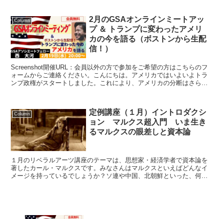
2月のGSAオンラインミートアッ
Column
プ ＆ トランプに変わったアメリ
カの今を語る（ボストンから生配
信！）
Screenshot開催URL：会員以外の方で参加をご希望の方はこちらのフ
ォームからご連絡ください。こんにちは。アメリカではいよいよトラ
ンプ政権がスタートしました。これにより、アメリカの分断はさらに
加速し、アメリカの保護主義やイスラエル寄り...
定例講座（１月）イントロダクシ
Column
ョン マルクス超入門 いま生き
るマルクスの眼差しと資本論
１月のリベラルアーツ講座のテーマは、思想家・経済学者で資本論を
著したカール・マルクスです。みなさんはマルクスといえばどんなイ
メージを持っているでしょうか？ソ連や中国、北朝鮮といった、何か
闇のありそうな国に関係が深い、悪いイメージを持っている...