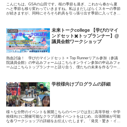
こんにちは。GSAの山田です。桜の季節も過ぎ、これから春から夏
へと季節も移り変わっていきますね。私はまだしばらくスキーの季節
が続きますが、同時にそろそろ釣具を引っ張り出す季節に入ってきま
した。今回のコラムでは『趣味探求シリーズ』の2回目とし...
未来トークcollege 【学びのマイ
Column
ンドセット✖️トップランナー】@
議員会館ワークショップ
熱血討論！ 学びのマインドセット × Top Runnerリアル参加（参議
院議員会館）の申込みフォームはこちらオンライン参加の申込みフォ
ームはこちらトップランナーと語り合う、僕たちの未来を作るワーク
ショップ参加者の皆様が「学び」をテーマに、...
学校様向けプログラムの詳細
Column
様々な分野のイベントを展開こちらのページでは主に高等学校・中学
校様向けに開催可能なクラブ活動イベントをはじめ、出張開催が可能
な各ワークショップの詳細をお伝えいたします。「発見・驚き・イン
パクト」がギュッと詰まったGSAのコンテンツ！心を揺さ...