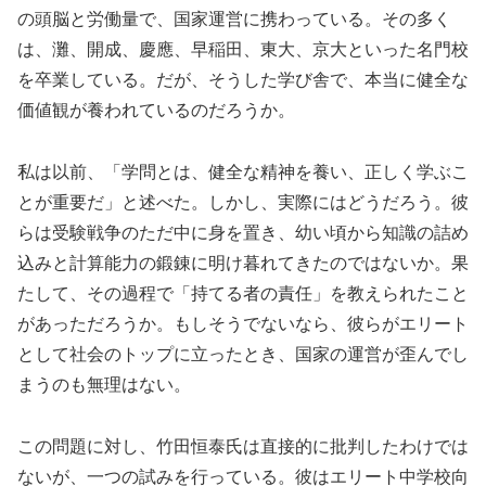
の頭脳と労働量で、国家運営に携わっている。その多く
は、灘、開成、慶應、早稲田、東大、京大といった名門校
を卒業している。だが、そうした学び舎で、本当に健全な
価値観が養われているのだろうか。
私は以前、「学問とは、健全な精神を養い、正しく学ぶこ
とが重要だ」と述べた。しかし、実際にはどうだろう。彼
らは受験戦争のただ中に身を置き、幼い頃から知識の詰め
込みと計算能力の鍛錬に明け暮れてきたのではないか。果
たして、その過程で「持てる者の責任」を教えられたこと
があっただろうか。もしそうでないなら、彼らがエリート
として社会のトップに立ったとき、国家の運営が歪んでし
まうのも無理はない。
この問題に対し、竹田恒泰氏は直接的に批判したわけでは
ないが、一つの試みを行っている。彼はエリート中学校向