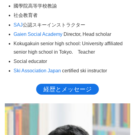
國學院高等学校教諭
社会教育者
SAJ
公認スキーインストラクター
Gaien Social Academy
Director, Head scholar
Kokugakuin senior high school: University affiliated
senior high school in Tokyo. Teacher
Social educator
Ski Association Japan
certified ski instructor
経歴とメッセージ